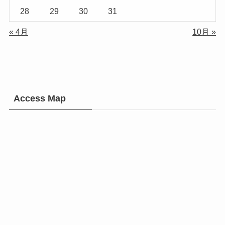
28
29
30
31
« 4月
10月 »
Access Map